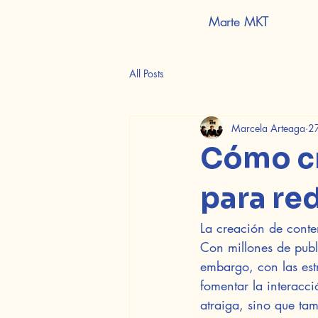
Marte MKT
All Posts
Marcela Arteaga
2
Cómo cr
para re
La creación de conten
Con millones de publi
embargo, con las est
fomentar la interacc
atraiga, sino que tam