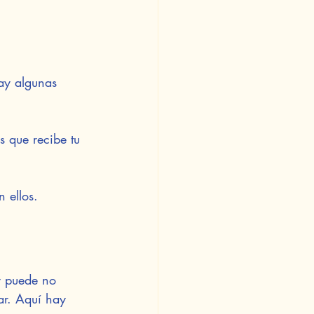
hay algunas 
 que recibe tu 
 ellos.
y puede no 
ar. Aquí hay 