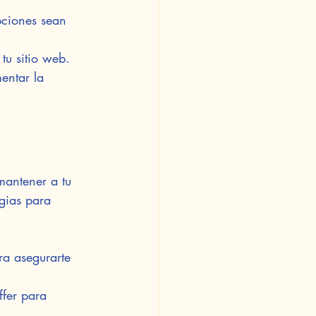
pciones sean 
tu sitio web.
entar la 
mantener a tu 
gias para 
ra asegurarte 
ffer para 