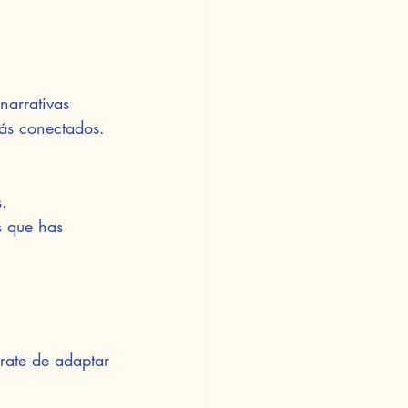
narrativas 
ás conectados. 
s.
s que has 
rate de adaptar 