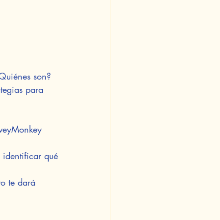
¿Quiénes son? 
tegias para 
rveyMonkey 
 identificar qué 
to te dará 